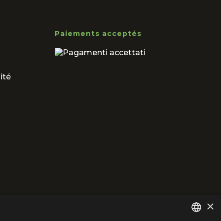
Paiements acceptés
ité
×