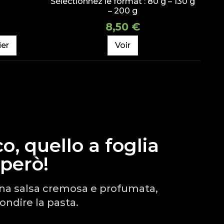
Sélectionnez le format : 80 g – 130 g
– 200 g
8,50 €
ier
Voir
ico, quello a foglia
 però!
 una salsa cremosa e profumata,
ondire la pasta.