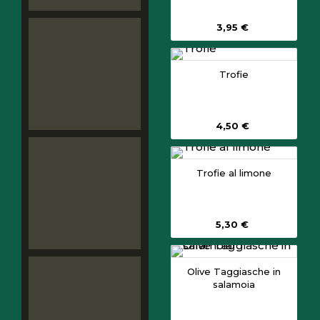
3,95 €
Trofie
4,50 €
Trofie al limone
5,30 €
Olive Taggiasche in
salamoia