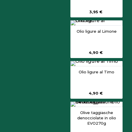
3,95 €
Olio ligure al Limone
4,90 €
Olio ligure al Timo
4,90 €
Olive taggiasche
denocciolate in olio
EVO270g