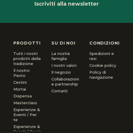
Iscriviti alla newsletter
PRODOTTI
SU DI NOI
CONDIZIONI
Tutti i nostri
La nostra
Spedizioni e
prodotti della
famiglia
resi
tradizione
I nostri valori
Cookie policy
Il nostro
Il negozio
Policy di
Pesto
navigazione
Collaborazioni
Cestini
e partnership
Mortai
Contatti
Dispensa
Masterclass
Esperienze &
Eventi / Per
te
Esperienze &
Eventi / Per la