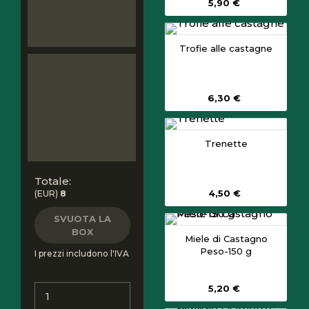
5,90 €
Trofie alle castagne
6,30 €
Trenette
Totale:
4,50 €
(EUR)
8
SVUOTA LA
BOX
Miele di Castagno
Peso-150 g
I prezzi includono l'IVA
Q
5,20 €
u