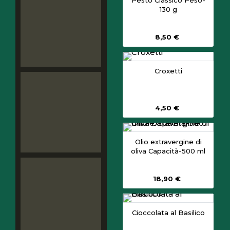
Pesto Classico Peso-
130 g
8,50 €
Croxetti
4,50 €
Olio extravergine di
oliva Capacità-500 ml
18,90 €
Cioccolata al Basilico