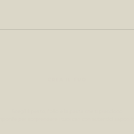
CREA IL TUO
estino personalizza
Scegli il pesto, l'olio e la pasta che ti piacciono
ponile per sorprendere i tuoi cari con autentici sapori ita