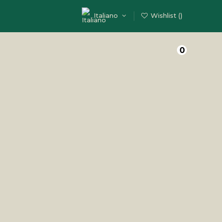
Italiano
Wishlist (
)
0