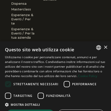
Dispensa
Masterclass
Esperienze &
Eventi / Per
te
Esperienze &
Eventi / Per la
tua azienda
×
PAGAMENTI ACCETTATI
Questo sito web utilizza cookie
Utilizziamo i cookie per personalizzare contenuti, annunci e per
ITALIAN
analizzare il nostro traffico. Condividiamo inoltre informazioni sul tuo
utilizzo del nostro sito con i nostri partner pubblicitari e di analisi che
ENGLISH
potrebbero combinarle con altre informazioni che hai fornito loro o
che hanno raccolto dal tuo utilizzo dei loro servizi.
Cookie Policy
FRENCH
STRETTAMENTE NECESSARI
PERFORMANCE
Copyright © Trei s.r.l. Via Fontevivo 21/N 19122 La Spezia, Italy
|
P.Iva 01555440112
|
Cap.Soc. €31.000 IV
TARGETING
FUNZIONALITÀ
developed by Emotion Design
MOSTRA DETTAGLI